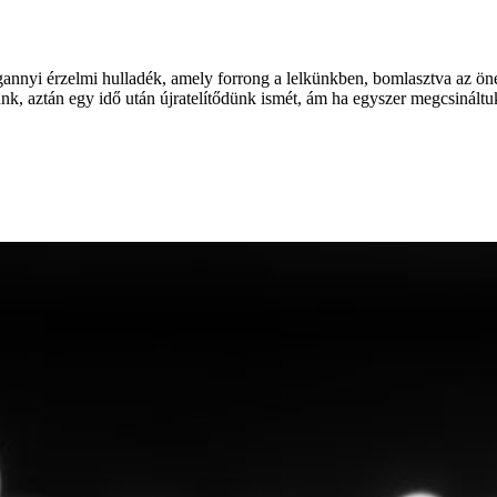
gannyi érzelmi hulladék, amely forrong a lelkünkben, bomlasztva az öné
ünk, aztán egy idő után újratelítődünk ismét, ám ha egyszer megcsinált