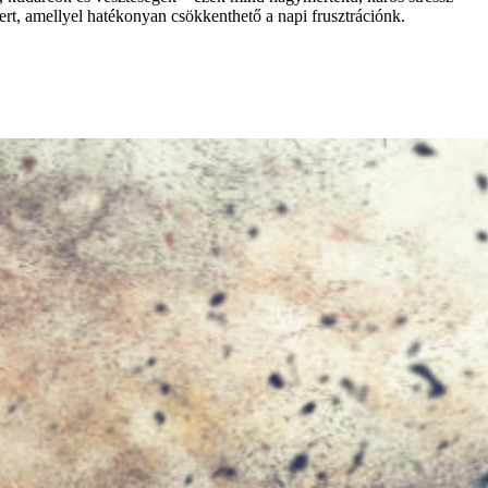
t, amellyel hatékonyan csökkenthető a napi frusztrációnk.