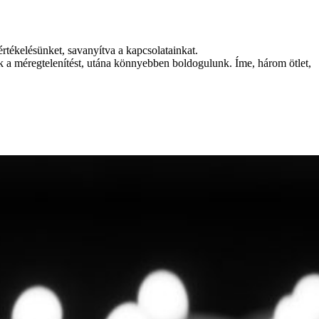
rtékelésünket, savanyítva a kapcsolatainkat.
uk a méregtelenítést, utána könnyebben boldogulunk. Íme, három ötlet,