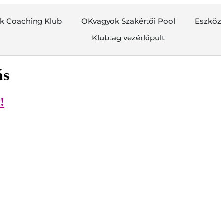
k Coaching Klub
OKvagyok Szakértői Pool
Eszkö
Klubtag vezérlőpult
ás
!