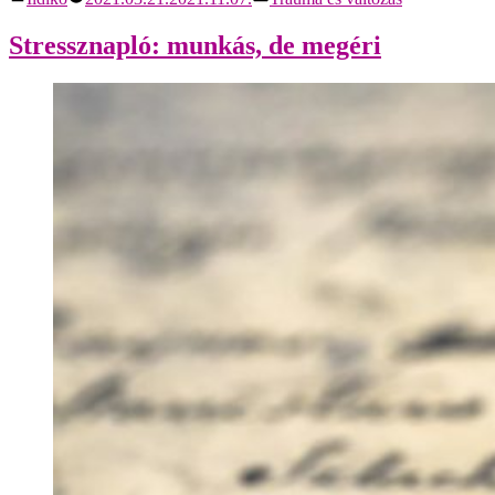
Stressznapló: munkás, de megéri