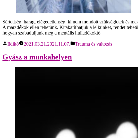
Sértettség, harag, elégedetlenség, ki nem mondott szükségletek és me
A maradékok ellen tehetünk. Kitakaríthatjuk a lelkünket, rendet tehet
hogyan szabaduljunk meg a mentális hulladékoktó
Ildikó
2021.03.21.
2021.11.07.
Trauma és változás
Gyász a munkahelyen