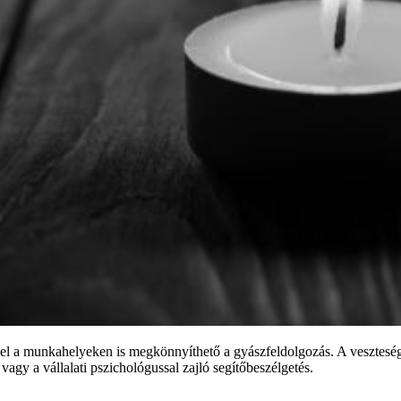
vel a munkahelyeken is megkönnyíthető a gyászfeldolgozás. A veszteség
 vagy a vállalati pszichológussal zajló segítőbeszélgetés.