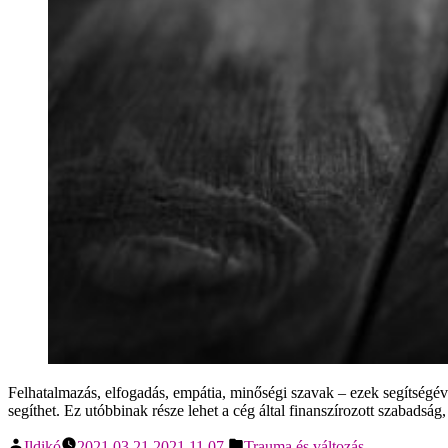
Felhatalmazás, elfogadás, empátia, minőségi szavak – ezek segítségé
segíthet. Ez utóbbinak része lehet a cég által finanszírozott szabadság,
Ildikó
2021.03.21.
2021.11.07.
Trauma és változás