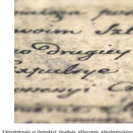
Elégedetlenség az életünkkel, fáradtság, időnyomás, teljesítménykény