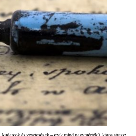
n, kudarcok és veszteségek – ezek mind nagymértékű, káros stressz