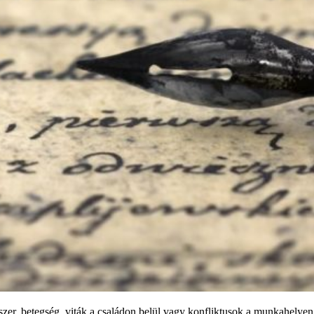
szer, betegség, viták a családon belül vagy konfliktusok a munkahelye