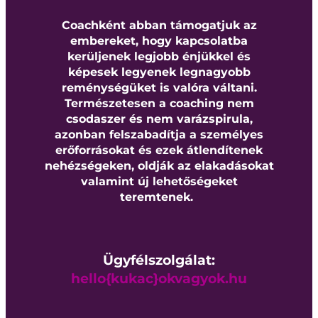
Coachként abban támogatjuk az
embereket, hogy kapcsolatba
kerüljenek legjobb énjükkel és
képesek legyenek legnagyobb
reménységüket is valóra váltani.
Természetesen a coaching nem
csodaszer és nem varázspirula,
azonban felszabadítja a személyes
erőforrásokat és ezek átlendítenek
nehézségeken, oldják az elakadásokat
valamint új lehetőségeket
teremtenek.
Ügyfélszolgálat:
hello{kukac}okvagyok.hu