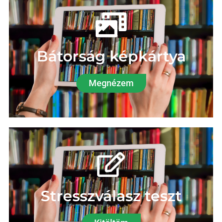
Bátorság képkártya
Megnézem
Stresszválasz teszt