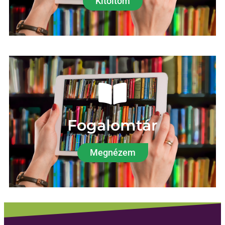
Kitöltöm
Fogalomtár
Megnézem