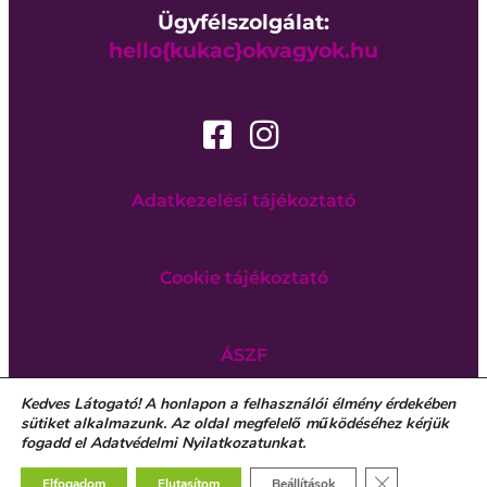
Ügyfélszolgálat:
hello{kukac}okvagyok.hu
Adatkezelési tájékoztató
Cookie tájékoztató
ÁSZF
Kedves Látogató! A honlapon a felhasználói élmény érdekében
Copyright ©
sütiket alkalmazunk. Az oldal megfelelő működéséhez kérjük
Okvagyok.hu
Minden Jog
fogadd el Adatvédelmi Nyilatkozatunkat.
Fenntartva.
Close GDPR Co
Elfogadom
Elutasítom
Beállítások