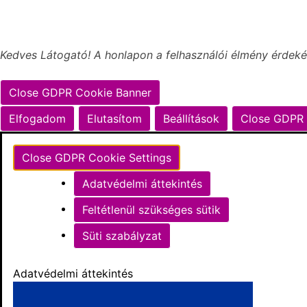
Kedves Látogató! A honlapon a felhasználói élmény érdeké
Close GDPR Cookie Banner
Elfogadom
Elutasítom
Beállítások
Close GDPR 
Close GDPR Cookie Settings
Adatvédelmi áttekintés
Feltétlenül szükséges sütik
Süti szabályzat
Adatvédelmi áttekintés