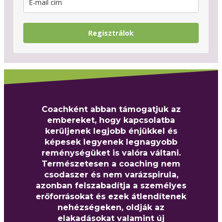
Regisztrálok
Coachként abban támogatjuk az
embereket, hogy kapcsolatba
kerüljenek legjobb énjükkel és
képesek legyenek legnagyobb
reménységüket is valóra váltani.
Természetesen a coaching nem
csodaszer és nem varázspirula,
azonban felszabadítja a személyes
erőforrásokat és ezek átlendítenek
nehézségeken, oldják az
elakadásokat valamint új