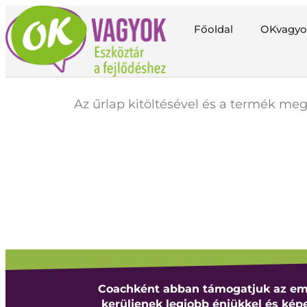
Főoldal
OKvagyo
Az űrlap kitöltésével és a termék me
Coachként abban támogatjuk az em
kerüljenek legjobb énjükkel és ké