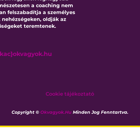
ermészetesen a coaching nem
an felszabadítja a személyes
k nehézségeken, oldják az
tőségeket teremtenek.
ukac}okvagyok.hu
Cookie tájékoztató
Copyright ©
Okvagyok.hu
Minden Jog Fenntartva.