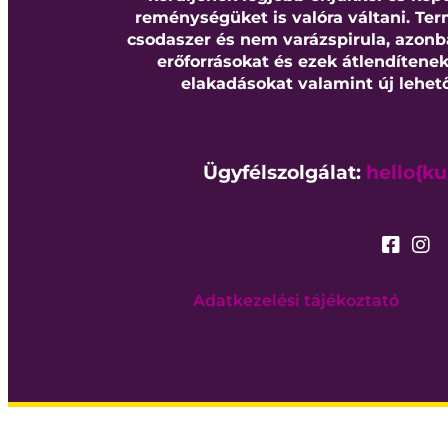
reménységüket is valóra váltani. T
csodaszer és nem varázspirula, azonb
erőforrásokat és ezek átlendítene
elakadásokat valamint új lehe
Ügyfélszolgálat:
hello{k
Adatkezelési tájékoztató