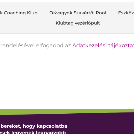
k Coaching Klub
OKvagyok Szakértői Pool
Eszkö
Klubtag vezérlőpult
grendelésével elfogadod az
Adatkezelési tájékozta
bereket, hogy kapcsolatba
pesek legyenek legnagyobb