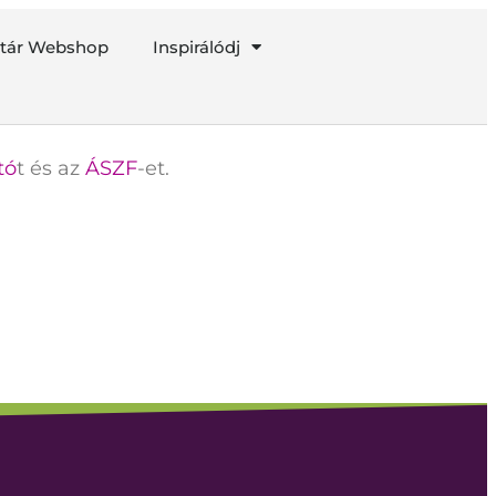
ztár Webshop
Inspirálódj
tó
t és az
ÁSZF
-et.