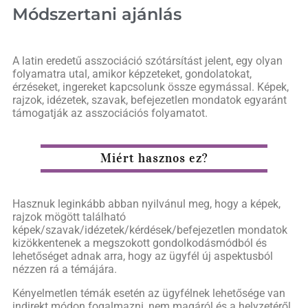
Módszertani ajánlás
A latin eredetű asszociáció szótársítást jelent, egy olyan
folyamatra utal, amikor képzeteket, gondolatokat,
érzéseket, ingereket kapcsolunk össze egymással. Képek,
rajzok, idézetek, szavak, befejezetlen mondatok egyaránt
támogatják az asszociációs folyamatot.
Miért hasznos ez?
Hasznuk leginkább abban nyilvánul meg, hogy a képek,
rajzok mögött található
képek/szavak/idézetek/kérdések/befejezetlen mondatok
kizökkentenek a megszokott gondolkodásmódból és
lehetőséget adnak arra, hogy az ügyfél új aspektusból
nézzen rá a témájára.
Kényelmetlen témák esetén az ügyfélnek lehetősége van
indirekt módon fogalmazni, nem magáról és a helyzetéről