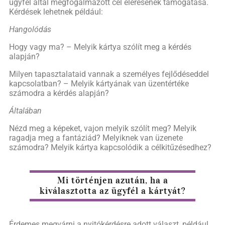
ügyfél által megfogalmazott cél elérésének támogatása.
Kérdések lehetnek például:
Hangolódás
Hogy vagy ma? – Melyik kártya szólít meg a kérdés
alapján?
Milyen tapasztalataid vannak a személyes fejlődéseddel
kapcsolatban? – Melyik kártyának van üzentértéke
számodra a kérdés alapján?
Általában
Nézd meg a képeket, vajon melyik szólít meg? Melyik
ragadja meg a fantáziád? Melyiknek van üzenete
számodra? Melyik kártya kapcsolódik a célkitűzésedhez?
Mi történjen azután, ha a
kiválasztotta az ügyfél a kártyát?
Érdemes megvárni a nyitókérdésre adott választ, például