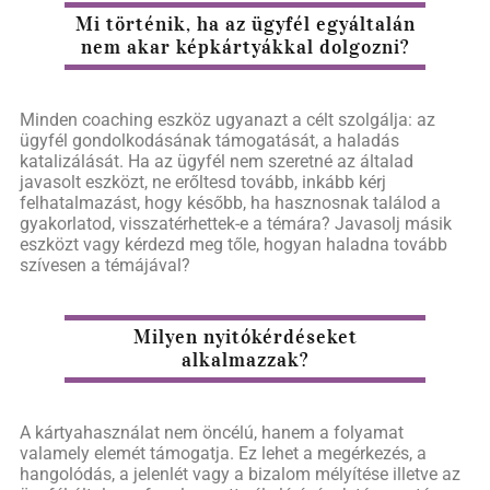
Mi történik, ha az ügyfél egyáltalán
nem akar képkártyákkal dolgozni?
Minden coaching eszköz ugyanazt a célt szolgálja: az
ügyfél gondolkodásának támogatását, a haladás
katalizálását. Ha az ügyfél nem szeretné az általad
javasolt eszközt, ne erőltesd tovább, inkább kérj
felhatalmazást, hogy később, ha hasznosnak találod a
gyakorlatod, visszatérhettek-e a témára? Javasolj másik
eszközt vagy kérdezd meg tőle, hogyan haladna tovább
szívesen a témájával?
Milyen nyitókérdéseket
alkalmazzak?
A kártyahasználat nem öncélú, hanem a folyamat
valamely elemét támogatja. Ez lehet a megérkezés, a
hangolódás, a jelenlét vagy a bizalom mélyítése illetve az