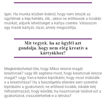
Igen. Ha munka közben kiderül, hogy nem tetszik az
ügyfélnek a kép/kérdés, stb., akkor ne erőltessük a további
munkát, adjunk lehetőséget a kártya cserére. Válasszon
egy másik kártyát, olyat, amely megszólítja.
Mit tegyek, ha az ügyfél azt
gondolja, hogy nem elég kreatív a
kártyákhoz?
Megkérdezheted tőle, hogy Mikor érezné magát
kreatívnak? vagy Mi segítene most, hogy kreatívnak érezze
magát? vagy Van-e kedve kipróbálni, hogy most működik-
e a kreativitása? Ha a beszélgetés ellenére sem szeretné
kipróbálni a gyakorlatot, ne erőltesd tovább, inkább kérj
felhatalmazást, hogy később, ha hasznosnak találod ezt a
gyakorlatod, visszatérhettek-e a témára?