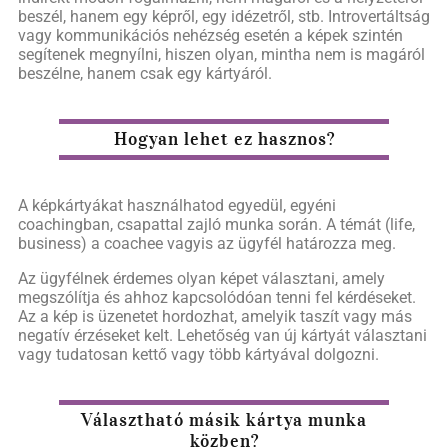
beszél, hanem egy képről, egy idézetről, stb. Introvertáltság
vagy kommunikációs nehézség esetén a képek szintén
segítenek megnyílni, hiszen olyan, mintha nem is magáról
beszélne, hanem csak egy kártyáról.
Hogyan lehet ez hasznos?
A képkártyákat használhatod egyedül, egyéni
coachingban, csapattal zajló munka során. A témát (life,
business) a coachee vagyis az ügyfél határozza meg.
Az ügyfélnek érdemes olyan képet választani, amely
megszólítja és ahhoz kapcsolódóan tenni fel kérdéseket.
Az a kép is üzenetet hordozhat, amelyik taszít vagy más
negatív érzéseket kelt. Lehetőség van új kártyát választani
vagy tudatosan kettő vagy több kártyával dolgozni.
Választható másik kártya munka
közben?