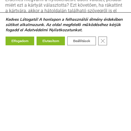
miért ezt a kártyát választotta? Ezt követően, ha rákattint
a kártyára, akkor a hátoldalán található szövegről is el
tudja mondani, hogy mit üzen számára, hogyan szólítja
Kedves Látogató! A honlapon a felhasználói élmény érdekében
meg. Kérjük, hogy az ügyfél kapcsolja össze a témáját
sütiket alkalmazunk. Az oldal megfelelő működéséhez kérjük
azzal, amit felszínre hozott benne a kártya: Hogyan
fogadd el Adatvédelmi Nyilatkozatunkat.
kapcsolódik a témádhoz, amit láttál/olvastál/elmondtál?
vagy Hogyan hasznos neked mindaz, amit az imént
Close GDPR Co
Elfogadom
Elutasítom
Beállítások
megfogalmaztál? Mire inspirál, amit az imént elmondtál?
stb.
Csapatokkal is használhatom a
kártyákat?
Természetesen. A fenti kérdések többes számban
ugyanúgy hasznosak egy csapatnak, ahogy az egyénnek
is. Csapatmunkához minden csapattagnak igényelhetsz
egyéni hozzáférést, így önállóan tudnak kártyát választani
és akár csoportokban beszélhetnek róla, visszahozva a
közösbe a csoport által megfogalmazottakat.