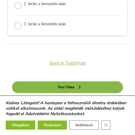
2. lecke a bevezetés után
3. lecke a bevezetés után
Back to Tanfolyam
Next Téma
Kedves Látogató! A honlapon a felhasználói élmény érdekében
sütiket alkalmazunk. Az oldal megfelelő működéséhez kérjük
fogadd el Adatvédelmi Nyilatkozatunkat.
Close GDPR Co
Elfogadom
Elutasítom
Beállítások