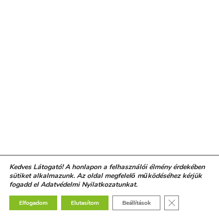
Kedves Látogató! A honlapon a felhasználói élmény érdekében
sütiket alkalmazunk. Az oldal megfelelő működéséhez kérjük
fogadd el Adatvédelmi Nyilatkozatunkat.
Close GDPR Co
Elfogadom
Elutasítom
Beállítások