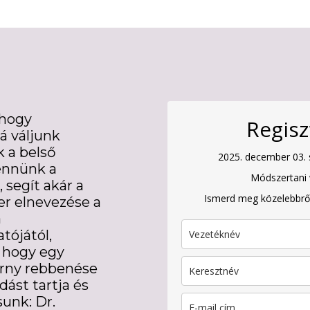
 hogy
Regisz
á váljunk
k a belső
2025. december 03. 
bennünk a
Módszertani
 segít akár a
Ismerd meg közelebbrő
er elnevezése a
a
tójától,
, hogy egy
árny rebbenése
dást tartja és
unk: Dr.