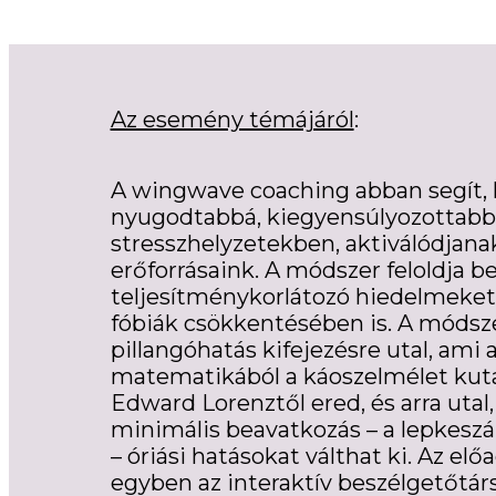
Az esemény témájáról
:
A wingwave coaching abban segít,
nyugodtabbá, kiegyensúlyozottabb
stresszhelyzetekben, aktiválódjana
erőforrásaink. A módszer feloldja 
teljesítménykorlátozó hiedelmeket,
fóbiák csökkentésében is. A módsz
pillangóhatás kifejezésre utal, ami 
matematikából a káoszelmélet kuta
Edward Lorenztől ered, és arra utal
minimális beavatkozás – a lepkesz
– óriási hatásokat válthat ki. Az előa
egyben az interaktív beszélgetőtárs