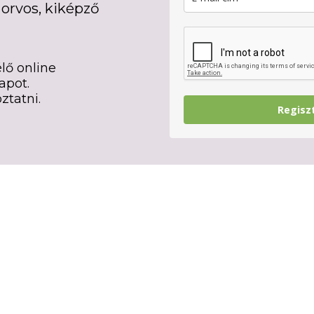
orvos, kiképző
lő online
apot.
ztatni.
Regisz