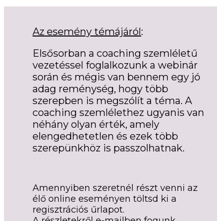
Az esemény témájáról
:
Elsősorban a coaching szemléletű
vezetéssel foglalkozunk a webinár
során és mégis van bennem egy jó
adag reménység, hogy több
szerepben is megszólít a téma. A
coaching szemlélethez ugyanis van
néhány olyan érték, amely
elengedhetetlen és ezek több
szerepünkhöz is passzolhatnak.
Amennyiben szeretnél részt venni az
élő online eseményen töltsd ki a
regisztrációs űrlapot.
A részletekről e-mailben fogunk